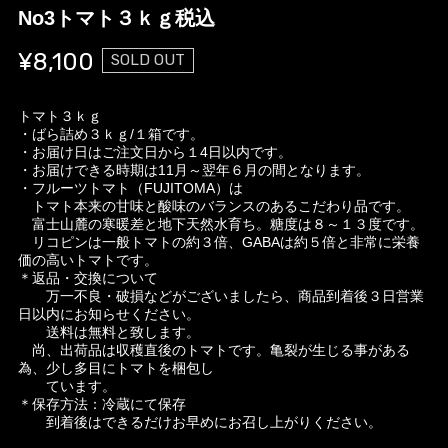
No3トマト３ｋｇ税込
¥8,100
SOLD OUT
トマト３ｋｇ
・ばら詰め３ｋｇ/１箱です。
・お届け日はご注文日から１4日以内です。
・お届けできる時期は11月～翌年６月の間となります。
・フルーツトマト（FUJITOMA）は
トマト本来の甘味と酸味のバランスのあるこだわり品です。
富士山麓の寒暖差と地下天然水育ち。糖度は８～１３度です。
リコピンは一般トマトの約３倍、GABAは約５倍と非常に栄養
価の高いトマトです。
＊返品・交換について
万一不良・破損などがございましたら、商品到着後３日営業
日以内にお知らせください。
送料は無料と致します。
尚、出荷品は収穫直後のトマトです。亀裂が生じる事がある
為、少し多目にトマトを梱包し
ています。
＊保存方法：冷蔵にて保存
到着後はできるだけお早めにお召し上がりください。